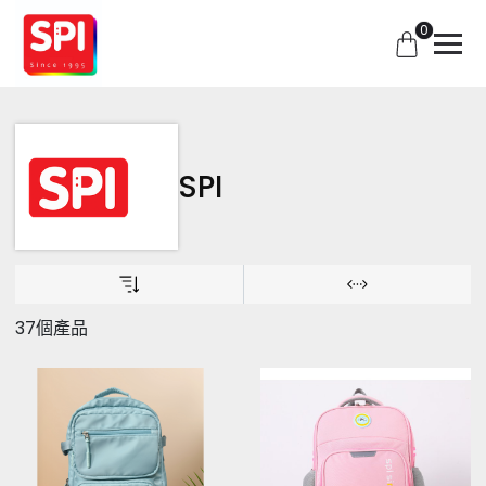
0
SPI
37個產品