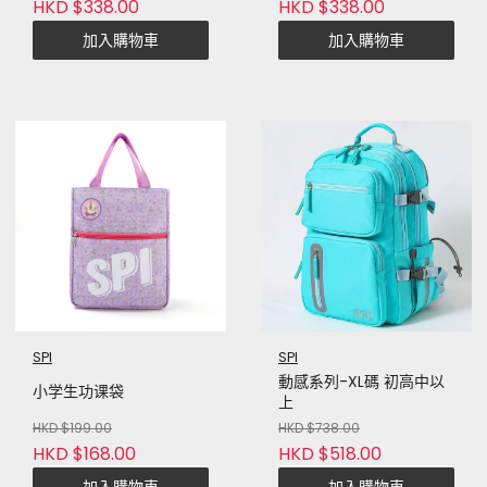
HKD $338.00
HKD $338.00
加入購物車
加入購物車
SPI
SPI
動感系列-XL碼 初高中以
小学生功课袋
上
HKD $199.00
HKD $738.00
HKD $168.00
HKD $518.00
加入購物車
加入購物車