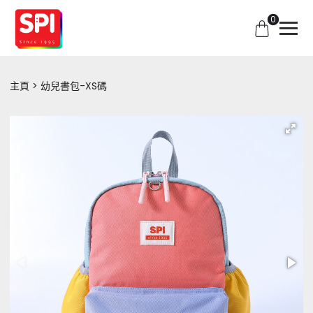
0
主頁
幼兒書包-XS碼