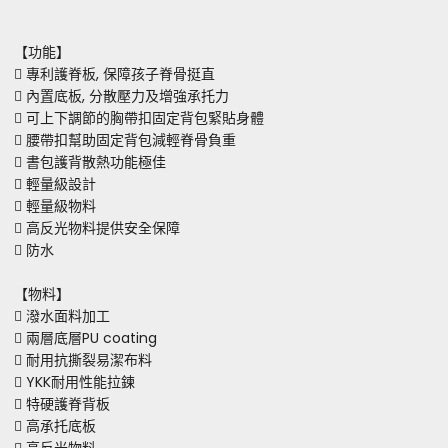
【功能】
 專利護脊板, 保障孩子脊骨挺直
 內置底板, 分散壓力及增強承托力
 可上下調節的胸帶扣固定背包緊貼身體
 腰帶扣幫助固定背包減輕脊骨負重
 書包護背散熱功能極佳
 輕量級設計
 輕量級物料
 高反光物料提供安全保障
 防水
【物料】
 潑水面料加工
 兩層底層PU coating
 耐用抗撕裂易潔布料
 YKK耐用性能拉鍊
 特硬護脊背板
 高承托底板