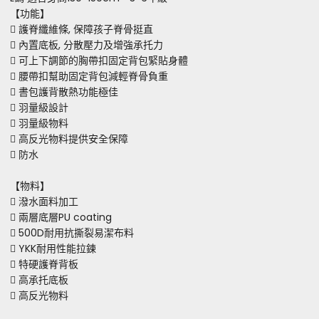
【功能】
 護脊纖維條, 保障孩子脊骨挺直
 內置底板, 分散壓力及增強承托力
 可上下調節的胸帶扣固定背包緊貼身體
 腰帶扣幫助固定背包減輕脊骨負重
 書包護背散熱功能極佳
 羽量級設計
 羽量級物料
 高反光物料提供安全保障
 防水
【物料】
 潑水面料加工
 兩層底層PU coating
 500D耐用抗撕裂易潔布料
 YKK耐用性能拉鍊
 特硬護脊背板
 高承托底板
 高反光物料