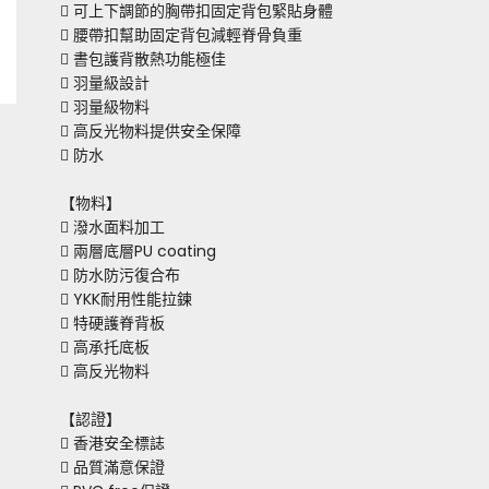
 可上下調節的胸帶扣固定背包緊貼身體
 腰帶扣幫助固定背包減輕脊骨負重
 書包護背散熱功能極佳
 羽量級設計
 羽量級物料
 高反光物料提供安全保障
 防水
【物料】
 潑水面料加工
 兩層底層PU coating
 防水防污復合布
 YKK耐用性能拉鍊
 特硬護脊背板
 高承托底板
 高反光物料
【認證】
 香港安全標誌
 品質滿意保證