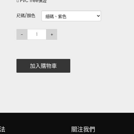
 PVC free保證
尺碼/顏色
-
+
加入購物車
法
關注我們