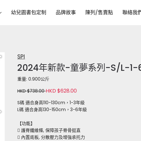
幼兒園書包定制
品牌故事
陳列/售賣點
聯絡我
SPI
2024年新款-童夢系列-S/L-1
重量: 0.900公斤
HKD $628.00
HKD $738.00
S碼 適合身高110-130cm，1-3年級
L碼 適合身高130-150cm，3-6年級
【功能】
 護脊纖維條, 保障孩子脊骨挺直
 內置底板, 分散壓力及增強承托力