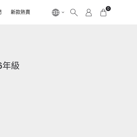
0
們
新款熱賣
-6年級