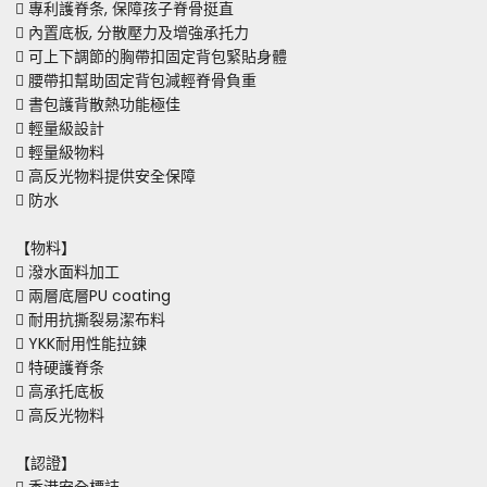
 專利護脊条, 保障孩子脊骨挺直
 內置底板, 分散壓力及增強承托力
 可上下調節的胸帶扣固定背包緊貼身體
 腰帶扣幫助固定背包減輕脊骨負重
 書包護背散熱功能極佳
 輕量級設計
 輕量級物料
 高反光物料提供安全保障
 防水
【物料】
 潑水面料加工
 兩層底層PU coating
 耐用抗撕裂易潔布料
 YKK耐用性能拉鍊
 特硬護脊条
 高承托底板
 高反光物料
【認證】