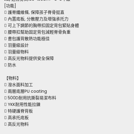
[功能]
 護脊纖維條, 保障孩子脊骨挺直
 內置底板, 分散壓力及增強承托力
 可上下調節的胸帶扣固定背包緊貼身體
 腰帶扣幫助固定背包減輕脊骨負重
 書包護背散熱功能極佳
 羽量級設計
 羽量級物料
 高反光物料提供安全保障
 防水
【物料】
 潑水面料加工
 兩層底層PU coating
 500D耐用抗撕裂易潔布料
 YKK耐用性能拉鍊
 特硬護脊背板
 高承托底板
 高反光物料