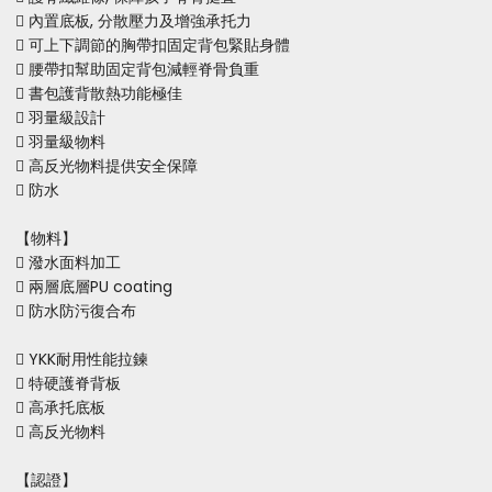
 內置底板, 分散壓力及增強承托力
 可上下調節的胸帶扣固定背包緊貼身體
 腰帶扣幫助固定背包減輕脊骨負重
 書包護背散熱功能極佳
 羽量級設計
 羽量級物料
 高反光物料提供安全保障
 防水
【物料】
 潑水面料加工
 兩層底層PU coating
 防水防污復合布
 YKK耐用性能拉鍊
 特硬護脊背板
 高承托底板
 高反光物料
【認證】