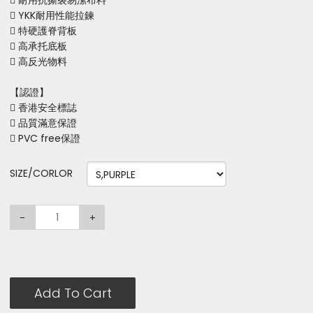
 耐用抗撕裂易潔布料
 YKK耐用性能拉鍊
 特硬護脊背板
 高承托底板
 高反光物料
【認證】
 香港安全標誌
 品質滿意保證
 PVC free保證
SIZE/CORLOR
-
+
Add To Cart