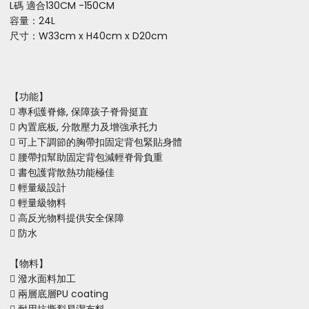
L碼 適合130CM -150CM
容量：24L
尺寸：W33cm x H40cm x D20cm
【功能】
 專利護脊條, 保障孩子脊骨挺直
 內置底板, 分散壓力及增強承托力
 可上下調節的胸帶扣固定背包緊貼身體
 腰帶扣幫助固定背包減輕脊骨負重
 書包護背散熱功能極佳
 輕量級設計
 輕量級物料
 高反光物料提供安全保障
 防水
【物料】
 潑水面料加工
 兩層底層PU coating