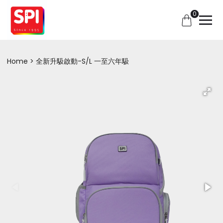
0
Home
全新升馺啟動-S/L 一至六年馺