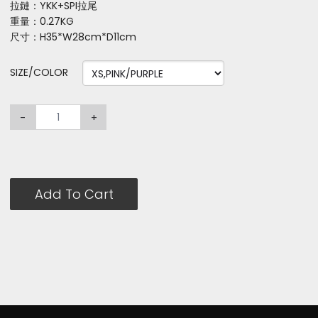
拉鏈：YKK+SPI拉尾
重量：0.27KG
尺寸：H35*W28cm*D11cm
SIZE/COLOR
-
+
Add To Cart