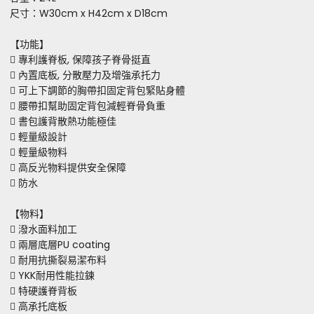
尺寸：W30cm x H42cm x D18cm
【功能】
 專利護脊板, 保障孩子脊骨挺直
 內置底板, 分散壓力及增強承托力
 可上下調節的胸帶扣固定背包緊貼身體
 腰帶扣幫助固定背包減輕脊骨負重
 書包護背散熱功能極佳
 輕量級設計
 輕量級物料
 高反光物料提供安全保障
 防水
【物料】
 潑水面料加工
 兩層底層PU coating
 耐用抗撕裂易潔布料
 YKK耐用性能拉鍊
 特硬護脊背板
 高承托底板