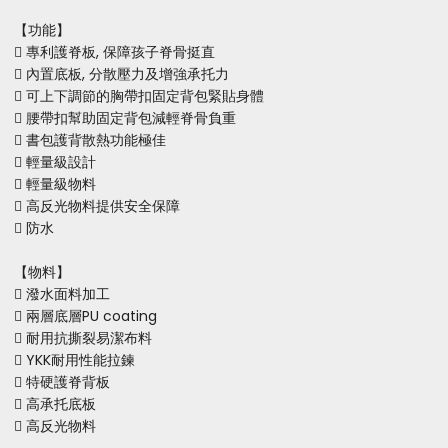
【功能】
 專利護脊板, 保障孩子脊骨挺直
 內置底板, 分散壓力及增強承托力
 可上下調節的胸帶扣固定背包緊貼身體
 腰帶扣幫助固定背包減輕脊骨負重
 書包護背散熱功能極佳
 輕量級設計
 輕量級物料
 高反光物料提供安全保障
 防水
【物料】
 潑水面料加工
 兩層底層PU coating
 耐用抗撕裂易潔布料
 YKK耐用性能拉鍊
 特硬護脊背板
 高承托底板
 高反光物料