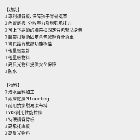
【功能】
 專利護脊板, 保障孩子脊骨挺直
 內置底板, 分散壓力及增強承托力
 可上下調節的胸帶扣固定背包緊貼身體
 腰帶扣幫助固定背包減輕脊骨負重
 書包護背散熱功能極佳
 輕量級設計
 輕量級物料
 高反光物料提供安全保障
 防水
【物料】
 潑水面料加工
 兩層底層PU coating
 耐用抗撕裂易潔布料
 YKK耐用性能拉鍊
 特硬護脊背板
 高承托底板
 高反光物料