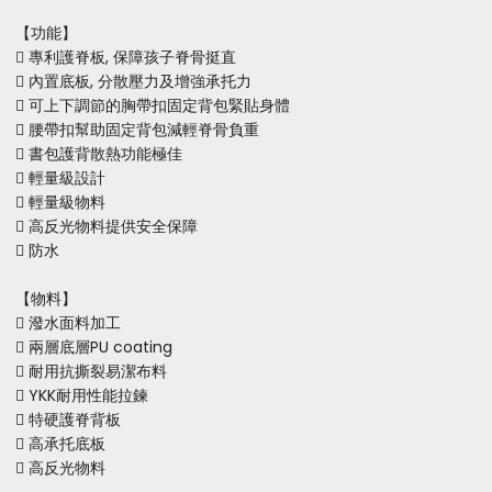
【功能】
 專利護脊板, 保障孩子脊骨挺直
 內置底板, 分散壓力及增強承托力
 可上下調節的胸帶扣固定背包緊貼身體
 腰帶扣幫助固定背包減輕脊骨負重
 書包護背散熱功能極佳
 輕量級設計
 輕量級物料
 高反光物料提供安全保障
 防水
【物料】
 潑水面料加工
 兩層底層PU coating
 耐用抗撕裂易潔布料
 YKK耐用性能拉鍊
 特硬護脊背板
 高承托底板
 高反光物料