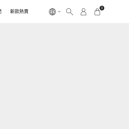
0
們
新款熱賣