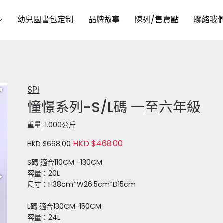
幼兒園書包定制
品牌故事
陳列/售賣點
聯絡我
SPI
憧憬系列-S/L碼 一至六年級
重量: 1.000公斤
HKD $468.00
HKD $668.00
S碼 適合110CM -130CM
容量：20L
尺寸：H38cm*W26.5cm*D15cm
L碼 適合130CM-150CM
容量：24L