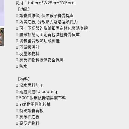
尺寸：H41cm*W28cm*D15cm
【功能】
 護脊纖維條, 保障孩子脊骨挺直
 內置底板, 分散壓力及增強承托力
 可上下調節的胸帶扣固定背包緊貼身體
 腰帶扣幫助固定背包減輕脊骨負重
 書包護背散熱功能極佳
 羽量級設計
 羽量級物料
 高反光物料提供安全保障
 防水
【物料】
 潑水面料加工
 兩層底層PU coating
 500D耐用抗撕裂易潔布料
 YKK耐用性能拉鍊
 特硬護脊背板
 高承托底板
 高反光物料