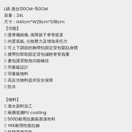
L碼 適合130CM-150CM
容量：24L
尺寸：H41cm*W29cm*D18cm
【功能】
 護脊纖維條, 保障孩子脊骨挺直
 內置底板, 分散壓力及增強承托力
 可上下調節的胸帶扣固定背包緊貼身體
 腰帶扣幫助固定背包減輕脊骨負重
 書包護背散熱功能極佳
 羽量級設計
 羽量級物料
 高反光物料提供安全保障
 防水
【物料】
 潑水面料加工
 兩層底層PU coating
 500D耐用抗撕裂易潔布料
 YKK耐用性能拉鍊