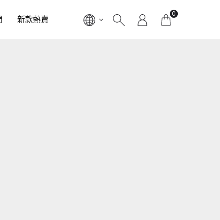
0
們
新款熱賣