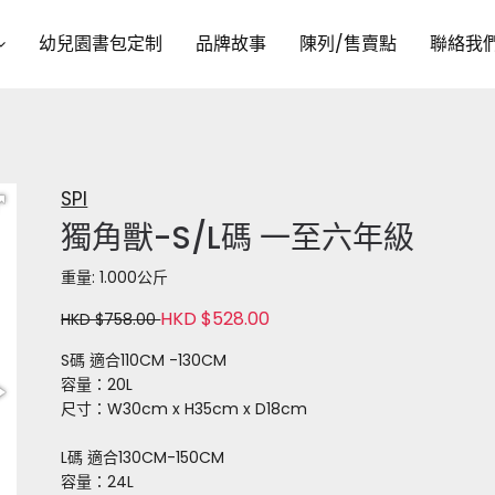
幼兒園書包定制
品牌故事
陳列/售賣點
聯絡我
SPI
獨角獸-S/L碼 一至六年級
重量: 1.000公斤
HKD $528.00
HKD $758.00
S碼 適合110CM -130CM
容量：20L
尺寸：W30cm x H35cm x D18cm
L碼 適合130CM-150CM
容量：24L