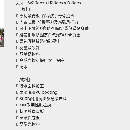
尺寸：W30cm x H38cm x D18cm
【功能】
 專利護脊板, 保障孩子脊骨挺直
 內置底板, 分散壓力及增強承托力
 可上下調節的胸帶扣固定背包緊貼身體
 腰帶扣幫助固定背包減輕脊骨負重
 書包護背散熱功能極佳
 羽量級設計
 羽量級物料
 高反光物料提供安全保障
 防水
【物料】
 潑水面料加工
 兩層底層PU coating
 800D耐用抗撕裂易潔布料
 YKK耐用性能拉鍊
 特硬護脊背板
 高承托底板
 高反光物料